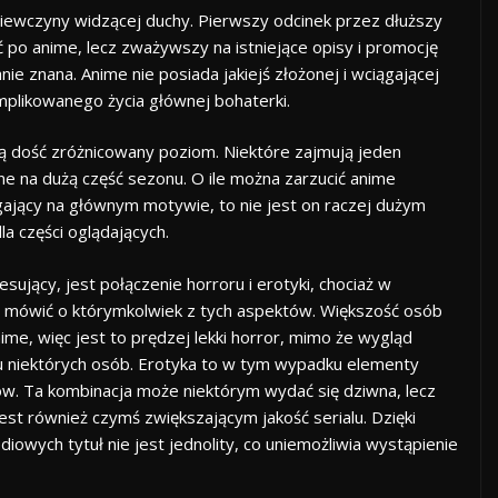
ziewczyny widzącej duchy. Pierwszy odcinek przez dłuższy
 po anime, lecz zważywszy na istniejące opisy i promocję
e znana. Anime nie posiada jakiejś złożonej i wciągającej
omplikowanego życia głównej bohaterki.
ą dość zróżnicowany poziom. Niektóre zajmują jeden
one na dużą część sezonu. O ile można zarzucić anime
ający na głównym motywie, to nie jest on raczej dużym
 części oglądających.
ujący, jest połączenie horroru i erotyki, chociaż w
 mówić o którymkolwiek z tych aspektów. Większość osób
ime, więc jest to prędzej lekki horror, mimo że wygląd
 niektórych osób. Erotyka to w tym wypadku elementy
. Ta kombinacja może niektórym wydać się dziwna, lecz
jest również czymś zwiększającym jakość serialu. Dzięki
owych tytuł nie jest jednolity, co uniemożliwia wystąpienie