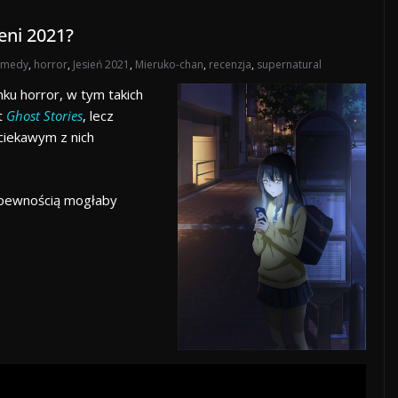
eni 2021?
omedy
,
horror
,
Jesień 2021
,
Mieruko-chan
,
recenzja
,
supernatural
nku horror, w tym takich
t
Ghost Stories
, lecz
ciekawym z nich
z pewnością mogłaby