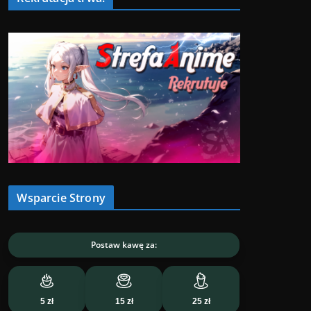
Wsparcie Strony
Postaw kawę za:
5 zł
15 zł
25 zł