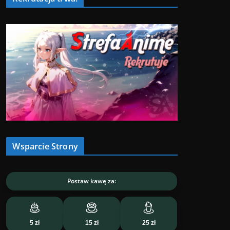
Wsparcie Strony
Postaw kawę za:
5 zł
15 zł
25 zł