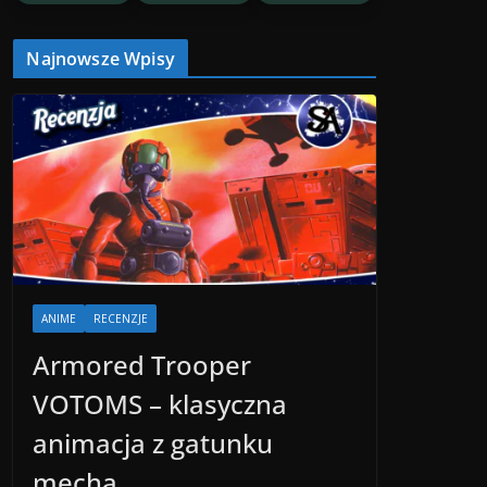
Najnowsze Wpisy
ANIME
RECENZJE
Armored Trooper
VOTOMS – klasyczna
animacja z gatunku
mecha