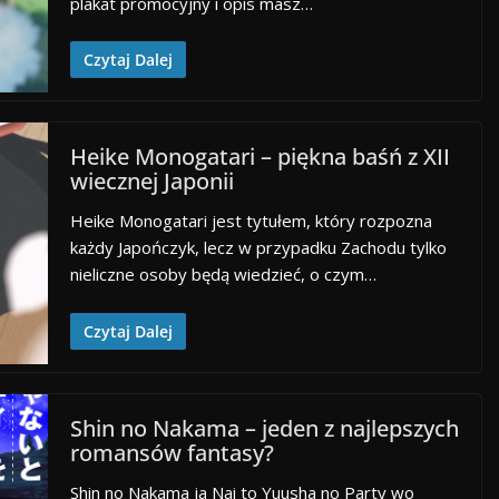
plakat promocyjny i opis masz…
Czytaj Dalej
Heike Monogatari – piękna baśń z XII
wiecznej Japonii
Heike Monogatari jest tytułem, który rozpozna
każdy Japończyk, lecz w przypadku Zachodu tylko
nieliczne osoby będą wiedzieć, o czym…
Czytaj Dalej
Shin no Nakama – jeden z najlepszych
romansów fantasy?
Shin no Nakama ja Nai to Yuusha no Party wo