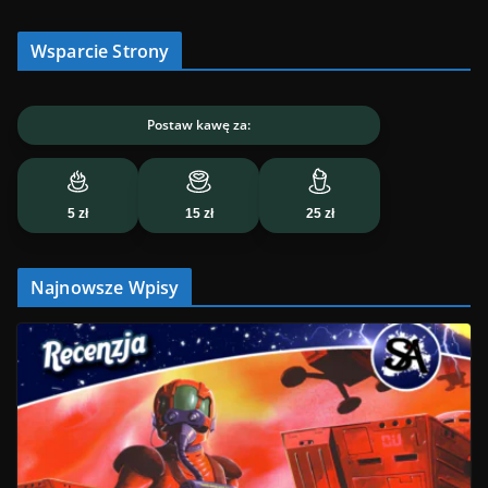
Wsparcie Strony
Postaw kawę za:
5 zł
15 zł
25 zł
Najnowsze Wpisy