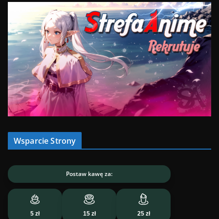
Wsparcie Strony
Postaw kawę za:
5 zł
15 zł
25 zł