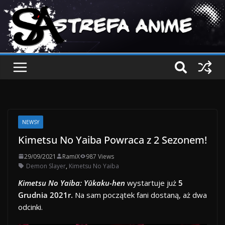
NEWSY
Kimetsu No Yaiba Powraca z 2 Sezonem!
29/09/2021
RamiX
987 Views
Demon Slayer
,
Kimetsu No Yaiba
Kimetsu No Yaiba: Yūkaku-hen
wystartuje już
5
Grudnia 2021r.
Na sam początek fani dostaną, aż dwa
odcinki.