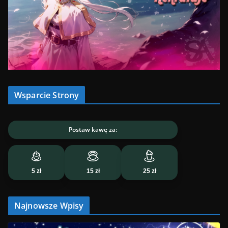
Wsparcie Strony
Postaw kawę za:
5 zł
15 zł
25 zł
Najnowsze Wpisy