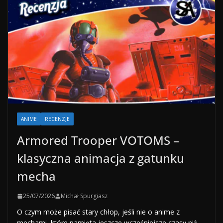
ANIME
RECENZJE
Armored Trooper VOTOMS –
klasyczna animacja z gatunku
mecha
25/07/2026
Michał Spurgiasz
O czym może pisać stary chłop, jeśli nie o anime z
mechami, które pamięta jeszcze wcześniejsze czasy niż