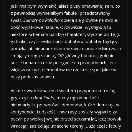
Jeśli miałbym wymienić jakieś plusy omawianej serii, to
z pewnością wymieniłbym fabułę i przedstawiony
świat.
Saihate no Paladin
opiera się głównie na swojej
dość wyjątkowej fabule. Oczywiście, występują tu
niektóre schematy bardzo charakterystyczne dla tego
gatunku, czyli: reinkarnacja bohatera, bohater będący
porażką lub nieudacznikiem w swoim poprzednim życiu
i mający drugą szansę, OP główny bohater, gołębie
serce bohatera oraz poleganie na przyjaciołach, lecz
większość tych elementów nie rzuca się specjalnie w
oczy podczas seansu.
Anime swym klimatem i światem przypomina trochę
gry z cyklu
Dark Soul
s, mamy ogromne ilości
nieumarłych, potworów i demonów, które dominują na
kontynencie. Ludzkość i inne rasy zostały wyparte za
ocean po wielkiej wojnie przed setkami lat, lecz powoli
wracają i zasiedlają utracone tereny. Duża część fabuły