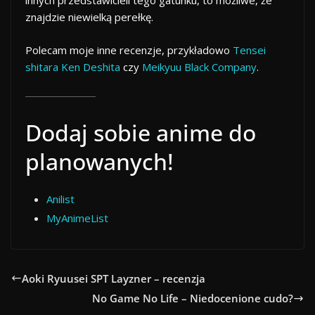
innych przedstawicieli tego gatunku, to możliwe, że
znajdzie niewielką perełkę.
Polecam moje inne recenzje, przykładowo
Tensei
shitara Ken Deshita
czy
Meikyuu Black Company
.
Dodaj sobie anime do
planowanych!
Anilist
MyAnimeList
Aoki Ryuusei SPT Layzner – recenzja
No Game No Life – Niedocenione cudo?