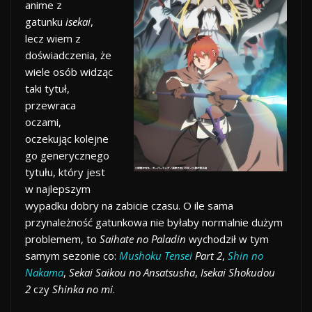
anime z
gatunku
isekai
,
lecz wiem z
doświadczenia, że
wiele osób widząc
taki tytuł,
przewraca
oczami,
oczekując kolejne
go generycznego
tytułu, który jest
w najlepszym
wypadku dobry na zabicie czasu. O ile sama
przynależność gatunkowa nie byłaby normalnie dużym
problemem, to
Saihate no Paladin
wychodził w tym
samym sezonie co:
Mushoku Tensei
Part 2
,
Shin no
Nakama
,
Sekai Saikou no Ansatsusha
,
Isekai Shokudou
2
czy
Shinka no mi
.