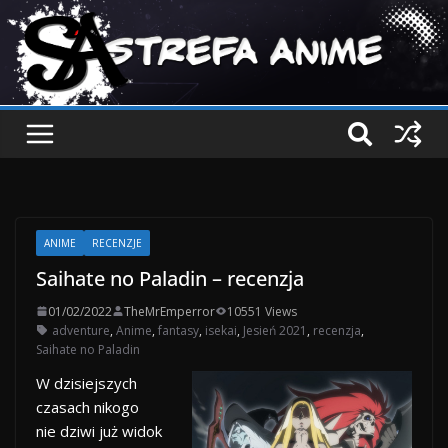
ANIME
RECENZJE
Saihate no Paladin – recenzja
01/02/2022
TheMrEmperror
10551 Views
adventure
,
Anime
,
fantasy
,
isekai
,
Jesień 2021
,
recenzja
,
Saihate no Paladin
W dzisiejszych
czasach nikogo
nie dziwi już widok