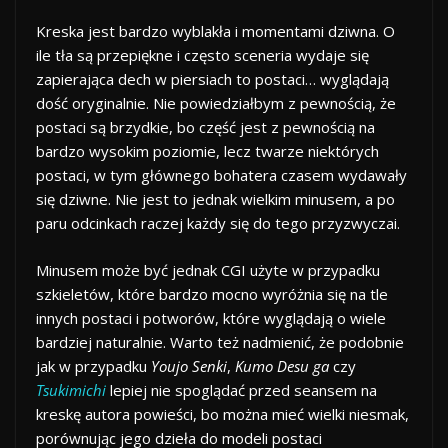
Kreska jest bardzo wyblakła i momentami dziwna. O
ile tła są przepiękne i często sceneria wydaje się
zapierająca dech w piersiach to postaci… wyglądają
dość oryginalnie. Nie powiedziałbym z pewnością, że
postaci są brzydkie, bo część jest z pewnością na
bardzo wysokim poziomie, lecz twarze niektórych
postaci, w tym głównego bohatera czasem wydawały
się dziwne. Nie jest to jednak wielkim minusem, a po
paru odcinkach raczej każdy się do tego przyzwyczai.
Minusem może być jednak CGI użyte w przypadku
szkieletów, które bardzo mocno wyróżnia się na tle
innych postaci i potworów, które wyglądają o wiele
bardziej naturalnie. Warto też nadmienić, że podobnie
jak w przypadku
Youjo Senki
,
Kumo Desu ga
czy
Tsukimichi
lepiej nie spoglądać przed seansem na
kreskę autora powieści, bo można mieć wielki niesmak,
porównując jego dzieła do modeli postaci