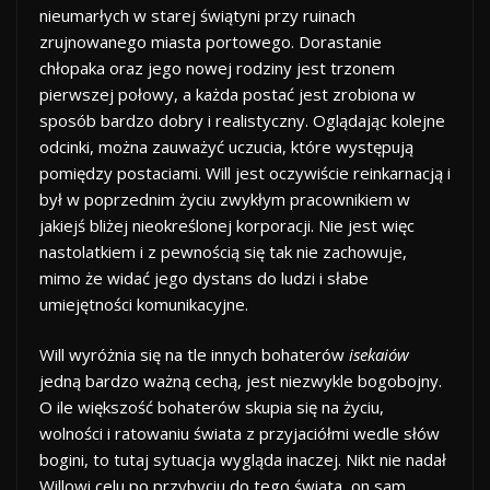
nieumarłych w starej świątyni przy ruinach
zrujnowanego miasta portowego. Dorastanie
chłopaka oraz jego nowej rodziny jest trzonem
pierwszej połowy, a każda postać jest zrobiona w
sposób bardzo dobry i realistyczny. Oglądając kolejne
odcinki, można zauważyć uczucia, które występują
pomiędzy postaciami. Will jest oczywiście reinkarnacją i
był w poprzednim życiu zwykłym pracownikiem w
jakiejś bliżej nieokreślonej korporacji. Nie jest więc
nastolatkiem i z pewnością się tak nie zachowuje,
mimo że widać jego dystans do ludzi i słabe
umiejętności komunikacyjne.
Will wyróżnia się na tle innych bohaterów
isekaiów
jedną bardzo ważną cechą, jest niezwykle bogobojny.
O ile większość bohaterów skupia się na życiu,
wolności i ratowaniu świata z przyjaciółmi wedle słów
bogini, to tutaj sytuacja wygląda inaczej. Nikt nie nadał
Willowi celu po przybyciu do tego świata, on sam