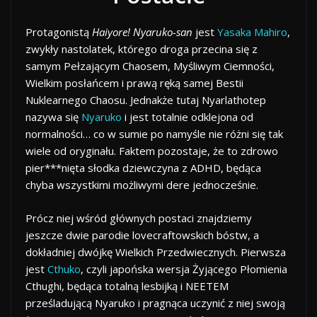
Protagonistą
Haiyore! Nyaruko-san
jest
Yasaka Mahiro
,
zwykły nastolatek, którego droga przecina się z
samym Pełzającym Chaosem, Myśliwym Ciemności,
Wielkim posłańcem i prawą ręką samej Bestii
Nuklearnego Chaosu. Jednakże tutaj Nyarlathotep
nazywa się
Nyaruko
i jest totalnie odklejona od
normalności… co w sumie po namyśle nie różni się tak
wiele od oryginału. Faktem pozostaje, że to zdrowo
pier***nięta słodka dziewczyna z ADHD, będąca
chyba wszystkimi możliwymi dere jednocześnie.
Prócz niej wśród głównych postaci znajdziemy
jeszcze dwie parodie lovecraftowskich bóstw, a
dokładniej dwójkę Wielkich Przedwiecznych. Pierwsza
jest
Cthuko
, czyli japońska wersja Żyjącego Płomienia
Cthughi, będąca totalną lesbijką i NEETEM
prześladującą Nyaruko i pragnąca uczynić z niej swoją