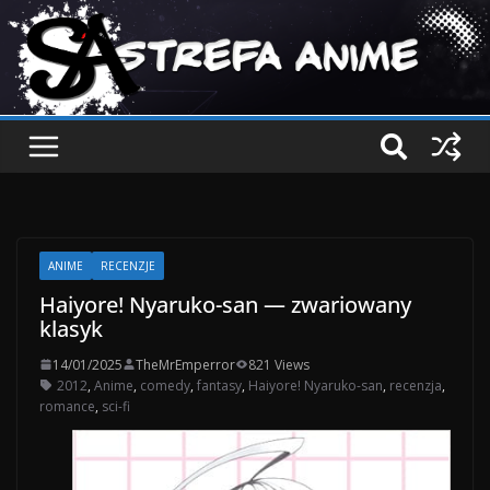
ANIME
RECENZJE
Haiyore! Nyaruko-san — zwariowany
klasyk
14/01/2025
TheMrEmperror
821 Views
2012
,
Anime
,
comedy
,
fantasy
,
Haiyore! Nyaruko-san
,
recenzja
,
romance
,
sci-fi