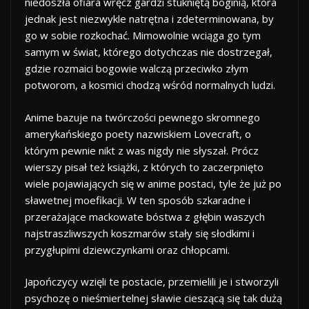
niedoszła ofiara wręcz gardzi stukniętą boginią, która
jednak jest niezwykle natrętna i zdeterminowana, by
go w sobie rozkochać. Mimowolnie wciąga go tym
samym w świat, którego dotychczas nie dostrzegał,
gdzie rozmaici bogowie walczą przeciwko złym
potworom, a kosmici chodzą wśród normalnych ludzi.
Anime bazuje na twórczości pewnego skromnego
amerykańskiego poety nazwiskiem Lovecraft, o
którym pewnie nikt z was nigdy nie słyszał. Prócz
wierszy pisał też książki, z których to zaczerpnięto
wiele pojawiających się w anime postaci, tyle że już po
sławetnej moefikacji. W ten sposób szkaradne i
przerażające mackowate bóstwa z głębin waszych
najstraszliwszych koszmarów stały się słodkimi i
przygłupimi dziewczynkami oraz chłopcami.
Japończycy wzięli te postacie, przemielili je i stworzyli
psychozę o nieśmiertelnej sławie cieszącą się tak dużą