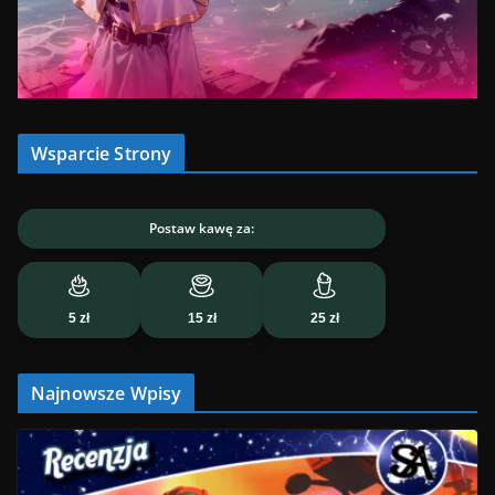
Wsparcie Strony
Postaw kawę za:
5 zł
15 zł
25 zł
Najnowsze Wpisy