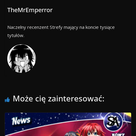
TheMrEmperror
Naczelny recenzent Strefy mający na koncie tysiące
tytułów.
Może cię zainteresować: