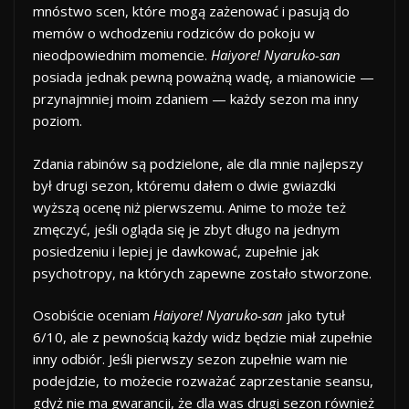
mnóstwo scen, które mogą zażenować i pasują do
memów o wchodzeniu rodziców do pokoju w
nieodpowiednim momencie.
Haiyore! Nyaruko-san
posiada jednak pewną poważną wadę, a mianowicie —
przynajmniej moim zdaniem — każdy sezon ma inny
poziom.
Zdania rabinów są podzielone, ale dla mnie najlepszy
był drugi sezon, któremu dałem o dwie gwiazdki
wyższą ocenę niż pierwszemu. Anime to może też
zmęczyć, jeśli ogląda się je zbyt długo na jednym
posiedzeniu i lepiej je dawkować, zupełnie jak
psychotropy, na których zapewne zostało stworzone.
Osobiście oceniam
Haiyore! Nyaruko-san
jako tytuł
6/10, ale z pewnością każdy widz będzie miał zupełnie
inny odbiór. Jeśli pierwszy sezon zupełnie wam nie
podejdzie, to możecie rozważać zaprzestanie seansu,
gdyż nie ma gwarancji, że dla was drugi sezon również