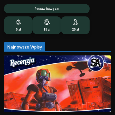
Postaw kawę za:
5 zł
15 zł
25 zł
Najnowsze Wpisy