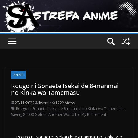
ANIME
Rougo ni Sonaete Isekai de 8-manmai
no Kinka wo Tamemasu
27/11/2022
Iksemte
1222 Views
Rougo ni Sonaete Isekai de 8-manmai no Kinka wo Tamemasu
,
Saving 80000 Gold in Another World for My Retirement
Rougo ni Sonaete Isekai de 8-manmai no Kinka wo