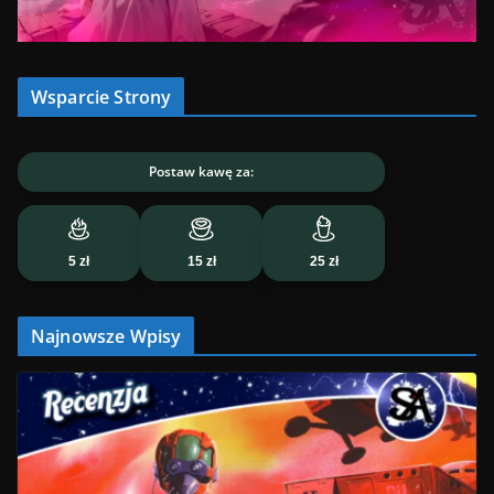
Wsparcie Strony
Postaw kawę za:
5 zł
15 zł
25 zł
Najnowsze Wpisy