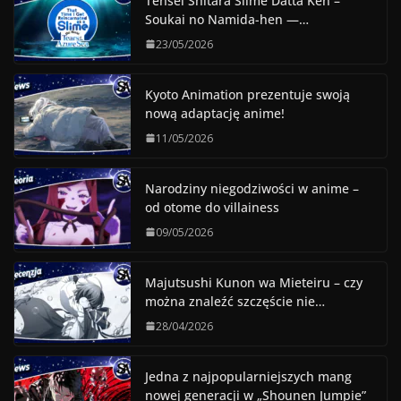
Tensei Shitara Slime Datta Ken –
Soukai no Namida-hen —…
23/05/2026
Kyoto Animation prezentuje swoją
nową adaptację anime!
11/05/2026
Narodziny niegodziwości w anime –
od otome do villainess
09/05/2026
Majutsushi Kunon wa Mieteiru – czy
można znaleźć szczęście nie…
28/04/2026
Jedna z najpopularniejszych mang
nowej generacji w „Shounen Jumpie”