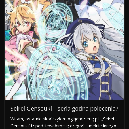
Seirei Gensouki – seria godna polecenia?
Witam, ostatnio skończyłem oglądać serię pt. „Seirei
Gensouki” i spodziewałem się czegoś zupełnie innego