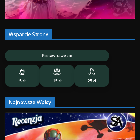
Wsparcie Strony
Postaw kawę za:
5 zł
15 zł
25 zł
Najnowsze Wpisy