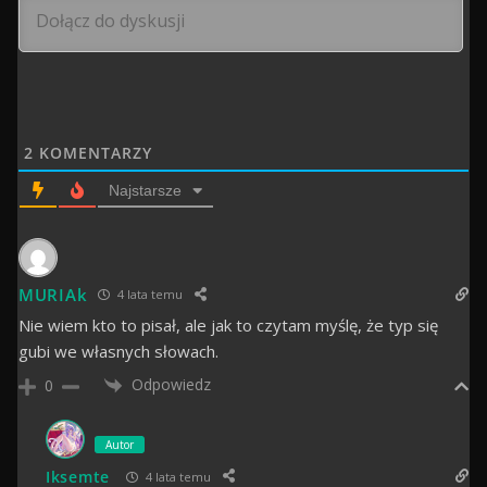
2
KOMENTARZY
Najstarsze
MURIAk
4 lata temu
Nie wiem kto to pisał, ale jak to czytam myślę, że typ się
gubi we własnych słowach.
Odpowiedz
0
Autor
Iksemte
4 lata temu