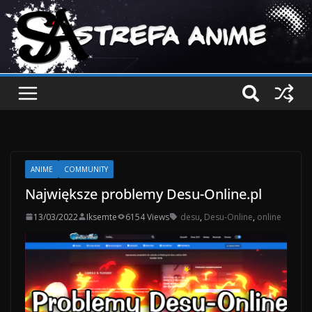
ANIME
COMMUNITY
Największe problemy Desu-Online.pl
13/03/2022
Iksemte
6154 Views
desu
,
Desu-Online
,
online