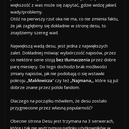
większość z was może się zapytać, gdzie widzę jakieś
wady/problemy.
Otóż na pierwszy rzut oka nie ma, co nie zmienia faktu,
że jak zagłębimy się dokładnie w stronę desu, to
znajdziemy szereg wad.
Największą wadą desu, jest jedna z największych
zalet. Dokładniej mówiąc wybiórczość napisów, przez
co niektóre serie stoją
bez tłumaczenia
przez dobre
parę miesięcy. Do tego dochodzi brak możliwości
zmiany napisów, jak nie podobają ci się wstawki
pokroju „
Makłowicza
” czy też „
Najmana
„, które są już
dobrze znane przez polski fandom.
Dlaczego na początku mówiłem, że desu zostało
przygniecione przez własną popularność?
Obecnie strona Desu jest trzymana na 3 serwerach,
które i tak nie wytrzymują natłoku użytkowników w