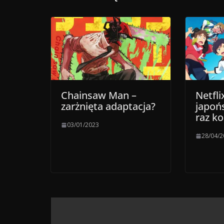
Chainsaw Man –
Netfli
zarżnięta adaptacja?
japoń
raz ko
03/01/2023
28/04/