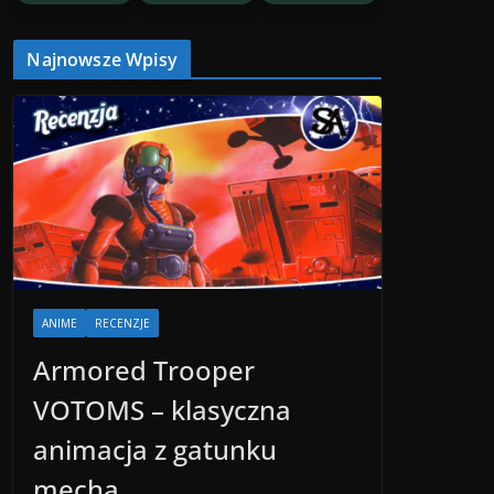
Najnowsze Wpisy
ANIME
RECENZJE
Armored Trooper
VOTOMS – klasyczna
animacja z gatunku
mecha