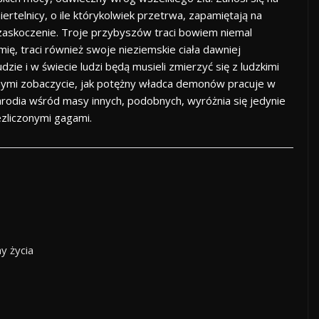
iertelnicy, o ile którykolwiek przetrwa, zapamiętają na
zaskoczenie. Troje przybyszów traci bowiem niemal
ę, traci również swoje nieziemskie ciała dawniej
ie i w świecie ludzi będą musieli zmierzyć się z ludzkimi
nnymi zobaczycie, jak potężny władca demonów pracuje w
Parodia wśród masy innych, podobnych, wyróżnia się jedynie
ezliczonymi gagami.
y życia