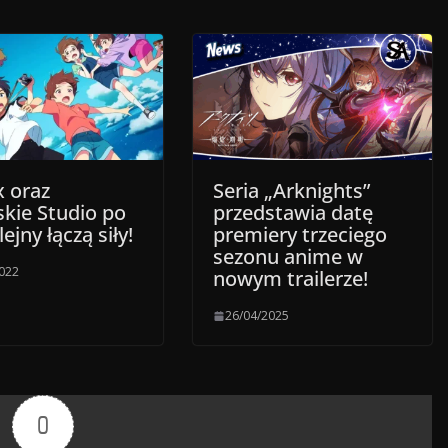
x oraz
Seria „Arknights”
skie Studio po
przedstawia datę
lejny łączą siły!
premiery trzeciego
sezonu anime w
2022
nowym trailerze!
26/04/2025
0