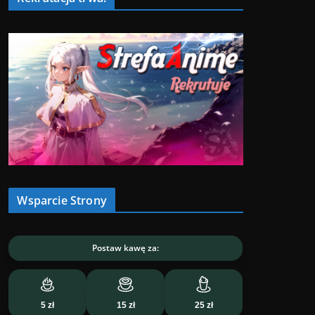
Wsparcie Strony
Postaw kawę za:
5 zł
15 zł
25 zł