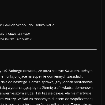
raku Maou-sama!!
evil is a Part-Timer! Season 2)
my też żadnego dowodu, że poza naszym światem, pełnym
 inne, funkcjonujące na zupełnie odmiennych zasadach.
z dala od naszego. Gorsza sprawa, gdy jednak postanowią
 taką wystarczającą, by na Ziemię trafił władca demonów z
wierniejszym sługą. Tak też się dzieje. Ale nie martwcie
 nimi walczy. W ślad za mrocznym duetem do współczesnej
ańskich mocy, odwieczny wróg wszelkiego zła. Zanosi się na