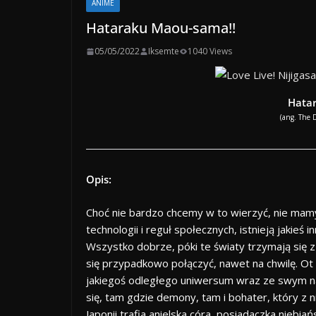
ANIME
Hataraku Maou-sama!!
05/05/2022
Iksemte
1040 Views
Hata
(ang. The D
Opis:
Choć nie bardzo chcemy w to wierzyć, nie ma
technologii i reguł społecznych, istnieją jakieś
Wszystko dobrze, póki te światy trzymają się 
się przypadkowo połączyć, nawet na chwilę. Ot
jakiegoś odległego uniwersum wraz ze swym naj
się, tam gdzie demony, tam i bohater, który z
Japonii trafia anielska córa, posiadaczka niebi