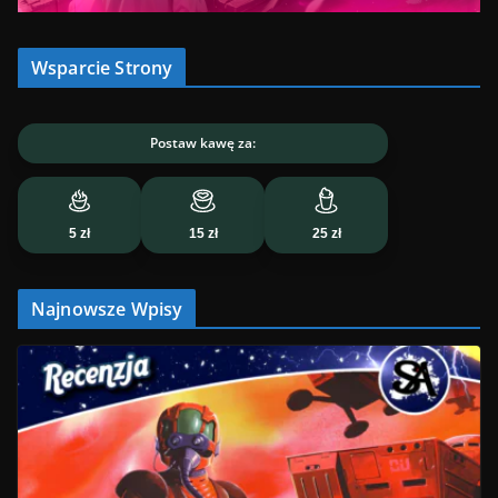
Wsparcie Strony
Postaw kawę za:
5 zł
15 zł
25 zł
Najnowsze Wpisy