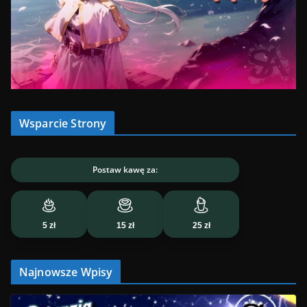
Wsparcie Strony
Postaw kawę za:
5 zł
15 zł
25 zł
Najnowsze Wpisy