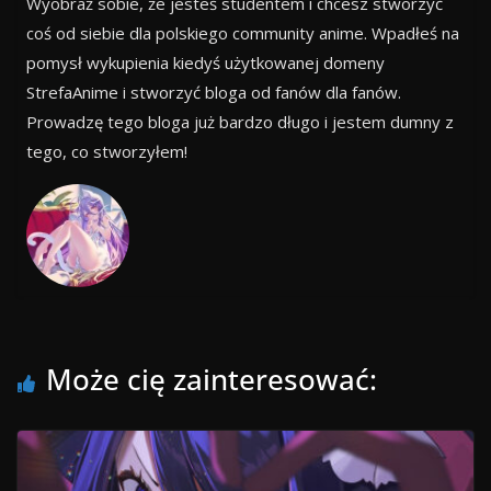
Wyobraź sobie, że jesteś studentem i chcesz stworzyć
coś od siebie dla polskiego community anime. Wpadłeś na
pomysł wykupienia kiedyś użytkowanej domeny
StrefaAnime i stworzyć bloga od fanów dla fanów.
Prowadzę tego bloga już bardzo długo i jestem dumny z
tego, co stworzyłem!
Może cię zainteresować: