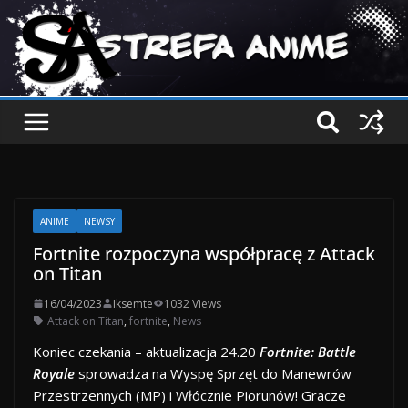
ANIME
NEWSY
Fortnite rozpoczyna współpracę z Attack
on Titan
16/04/2023
Iksemte
1032 Views
Attack on Titan
,
fortnite
,
News
Koniec czekania – aktualizacja 24.20
Fortnite: Battle
Royale
sprowadza na Wyspę Sprzęt do Manewrów
Przestrzennych (MP) i Włócznie Piorunów! Gracze