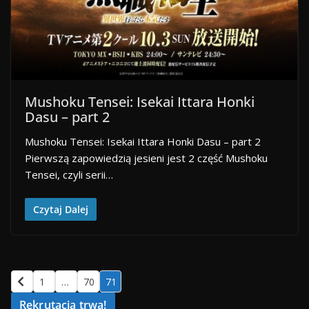
Mushoku Tensei: Isekai Ittara Honki
Dasu – part 2
Mushoku Tensei: Isekai Ittara Honki Dasu – part 2
Pierwszą zapowiedzią jesieni jest 2 część Mushoku
Tensei, czyli serii…
Czytaj Dalej
1
…
70
71
Rekrutacja trwa!