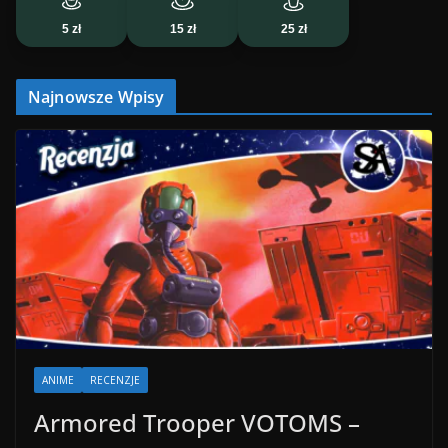
5 zł
15 zł
25 zł
Najnowsze Wpisy
ANIME
RECENZJE
Armored Trooper VOTOMS –