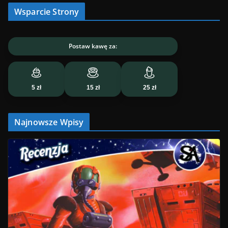
Wsparcie Strony
Postaw kawę za:
5 zł
15 zł
25 zł
Najnowsze Wpisy