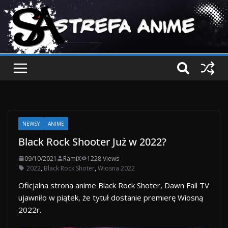
NEWSY
ANIME
Black Rock Shooter Już w 2022?
09/10/2021
RamiX
1228 Views
2022
,
Black Rock Shoter
,
Wiosna 2022
Oficjalna strona anime Black Rock Shoter, Dawn Fall TV
ujawniło w piątek, że tytuł dostanie premierę Wiosną
2022r.