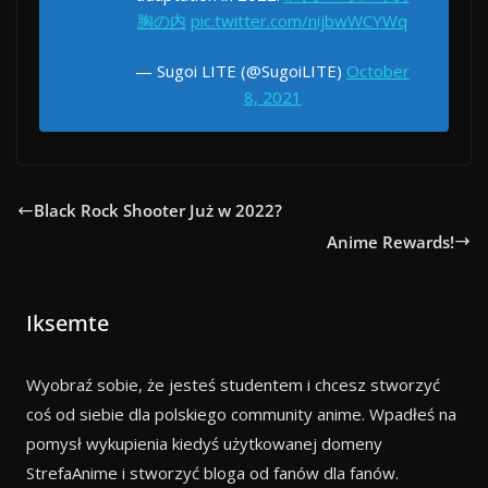
胸の内
pic.twitter.com/nijbwWCYWq
— Sugoi LITE (@SugoiLITE)
October
8, 2021
Black Rock Shooter Już w 2022?
Anime Rewards!
Iksemte
Wyobraź sobie, że jesteś studentem i chcesz stworzyć
coś od siebie dla polskiego community anime. Wpadłeś na
pomysł wykupienia kiedyś użytkowanej domeny
StrefaAnime i stworzyć bloga od fanów dla fanów.