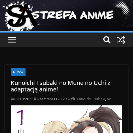
NEWSY
Kunoichi Tsubaki no Mune no Uchi z
adaptacją anime!
09/10/2021
Iksemte
1123 Views
Kunoichi Tsubaki
,
no