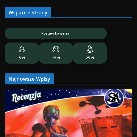
Wsparcie Strony
Postaw kawę za:
5 zł
15 zł
25 zł
Najnowsze Wpisy