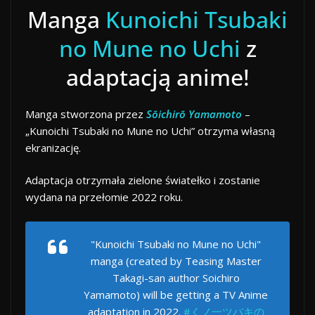
Manga
Kunoichi Tsubaki
no Mune no Uchi
z
adaptacją anime!
Manga stworzona przez
Sōichirō Yamamoto
–
„Kunoichi Tsubaki no Mune no Uchi” otrzyma własną
ekranizację.
Adaptacja otrzymała zielone światełko i zostanie
wydana na przełomie 2022 roku.
"Kunoichi Tsubaki no Mune no Uchi"
manga (created by Teasing Master
Takagi-san author Soichiro
Yamamoto) will be getting a TV Anime
adaptation in 2022.
#くノ一ツバキの