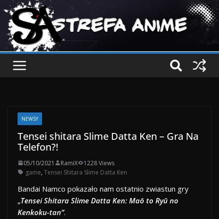
NEWSY
Tensei shitara Slime Datta Ken – Gra Na
Telefon?!
05/10/2021
RamiX
1228 Views
game
,
Tensei Shitara Slime Datta Ken
Bandai Namco pokazało nam ostatnio zwiastun gry
„
Tensei Shitara Slime Datta Ken: Maō to Ryū no
Kenkoku-tan”
.