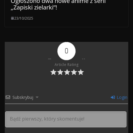
Ogłoszono dwa nowe anime z serii
„Zapiski zielarki”!
23/10/2025
0
Article Rating
Subskrybuj
Login