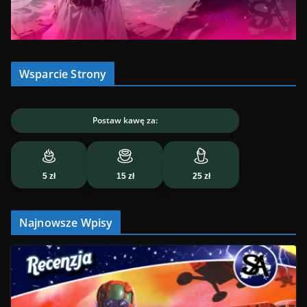
Wsparcie Strony
Postaw kawę za:
5 zł
15 zł
25 zł
Najnowsze Wpisy