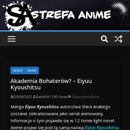
NEWSY
ANIME
Akademia Bohaterów? – Eiyuu
Kyoushitsu
29/09/2021
RamiX
1185 Views
Eiyuu Kyoushitsu
Manga
Eiyuu Kyoushitsu
autorstwa Shina Arakiego
zostanie zekranizowana jako serial animowany.
Informacja o tym pojawiła się w 12 tomie light novel.
Anime pojawi się pod tą samą nazwą
Eiyuu Kyoushitsu
.