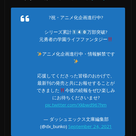
?祝・アニメ化企画進行中?
シリーズ累計
万部突破?
元勇者の学園ライフファンタジー
アニメ化企画進行中・情報解禁です
応援してくださった皆様のおかげで、
最新刊の発売と共にお報せすることが
できました
今後の続報をぜひ楽しみ
にお待ちくださいませ?
pic.twitter.com/Xkbwd967hm
— ダッシュエックス文庫編集部
(@dx_bunko)
September 24, 2021