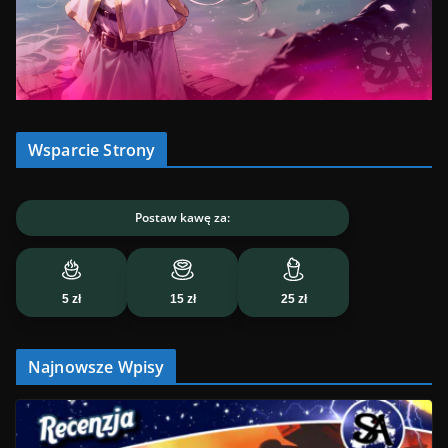
Wsparcie Strony
Postaw kawę za:
5 zł
15 zł
25 zł
Najnowsze Wpisy