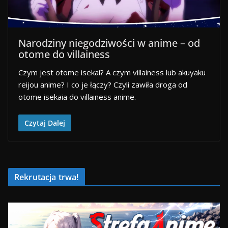
Narodziny niegodziwości w anime – od
otome do villainess
Czym jest otome isekai? A czym villainess lub akuyaku
reijou anime? I co je łączy? Czyli zawiła droga od
otome isekaia do villainess anime.
Czytaj Dalej
Rekrutacja trwa!