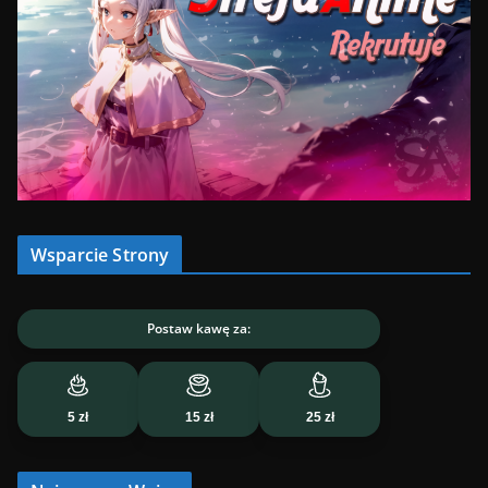
Wsparcie Strony
Postaw kawę za:
5 zł
15 zł
25 zł