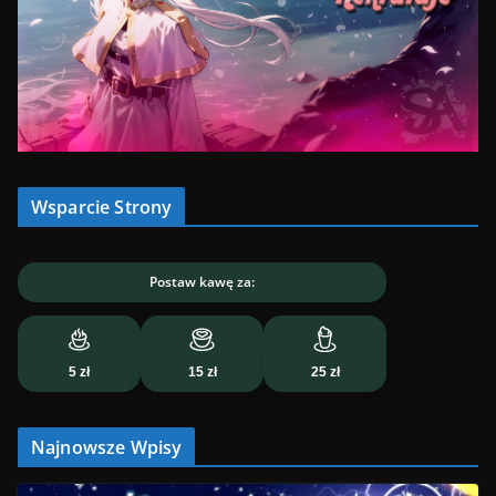
Wsparcie Strony
Postaw kawę za:
5 zł
15 zł
25 zł
Najnowsze Wpisy