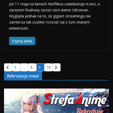
Już 11 maja na łamach Netfliksa zadebiutuje trzeci, a
zarazem finałowy sezon serii anime Ultraman.
Wygląda jednak na to, że gigant streamingu nie
zamierza tak szybko rozstać się z tym znanym
uniwersum.
Czytaj Dalej
1
…
8
9
10
Rekrutacja trwa!