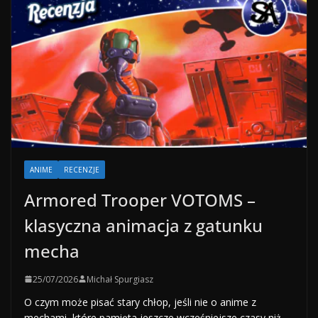
ANIME
RECENZJE
Armored Trooper VOTOMS –
klasyczna animacja z gatunku
mecha
25/07/2026
Michał Spurgiasz
O czym może pisać stary chłop, jeśli nie o anime z
mechami, które pamięta jeszcze wcześniejsze czasy niż