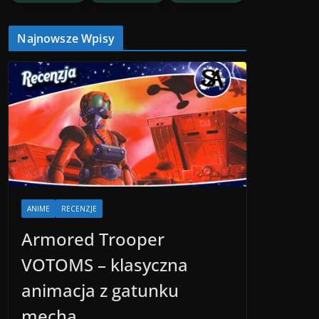
Najnowsze Wpisy
ANIME
RECENZJE
Armored Trooper
VOTOMS – klasyczna
animacja z gatunku
mecha