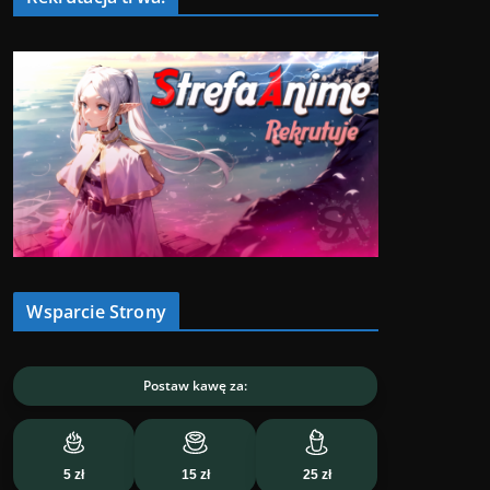
Wsparcie Strony
Postaw kawę za:
5 zł
15 zł
25 zł