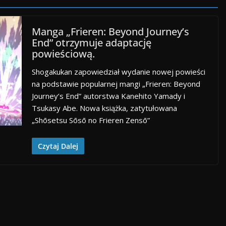
Manga „Frieren: Beyond Journey’s
End” otrzymuje adaptację
powieściową.
Shogakukan zapowiedział wydanie nowej powieści
na podstawie popularnej mangi „Frieren: Beyond
Journey’s End” autorstwa Kanehito Yamady i
Tsukasy Abe. Nowa książka, zatytułowana
„Shōsetsu Sōsō no Frieren Zensō”
Czytaj Dalej