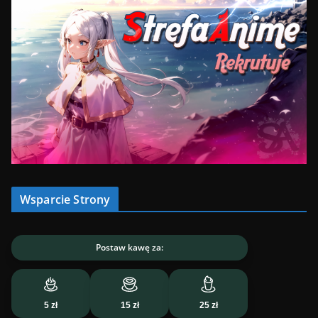
Wsparcie Strony
Postaw kawę za:
5 zł
15 zł
25 zł