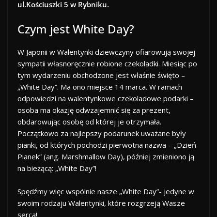
ul.Kościuszki 5 w Rybniku.
Czym jest White Day?
W Japonii w Walentynki dziewczyny ofiarowują swojej
sympatii własnoręcznie robione czekoladki. Miesiąc po
tym wydarzeniu obchodzone jest właśnie święto –
„White Day”. Ma ono miejsce 14 marca. W ramach
odpowiedzi na walentynkowe czekoladowe podarki –
osoba ma okazję odwzajemnić się za prezent,
obdarowując osobę od której je otrzymała.
Początkowo za najlepszy podarunek uważane były
pianki, od których pochodzi pierwotna nazwa – „Dzień
Pianek” (ang. Marshmallow Day), później zmieniono ją
na bieżącą: „White Day”!
Spędźmy więc wspólnie nasze „White Day”- jedyne w
swoim rodzaju Walentynki, które rozgrzeją Wasze
serca!