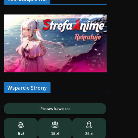
Wsparcie Strony
Postaw kawę za:
5 zł
15 zł
25 zł