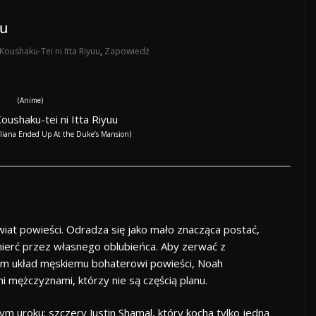
uu
Koushaku-Tei ni Itta Riyuu
,
Zapowiedź
(Anime)
oushaku-tei ni Itta Riyuu
liana Ended Up At the Duke’s Mansion)
iat powieści. Odradza się jako mało znacząca postać,
śmierć przez własnego oblubieńca. Aby zerwać z
em układ męskiemu bohaterowi powieści, Noah
i mężczyznami, którzy nie są częścią planu.
 uroku; szczery Justin Shamal, który kocha tylko jedną