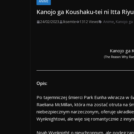
ANIME
Kanojo ga Koushaku-tei ni Itta Riy
24/02/2023
Iksemte
1312 Views
Anime
,
Kanojo ga 
Kanojo ga K
(The Reason Why Rae
Opis:
Po tajemniczej śmierci Park Eunha wkracza w św
Raeliana McMillan, która ma zostać otruta na 
niebezpiecznym narzeczonym, oferuje ukradki
Wynknightowi, ale wije się romantycznie z innym
Noah Wynknight o nieuchronnym, ale podejrzanym