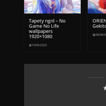
Tapety ngnl – No
ORIEN
Game No Life
Gekit
wallpapers
08/06/
1920×1080
19/05/2023