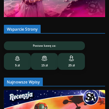
Wsparcie Strony
Postaw kawę za:
5 zł
15 zł
25 zł
Najnowsze Wpisy