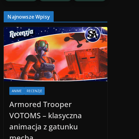
Najnowsze Wpisy
ANIME
RECENZJE
Armored Trooper
VOTOMS – klasyczna
animacja z gatunku
mecha