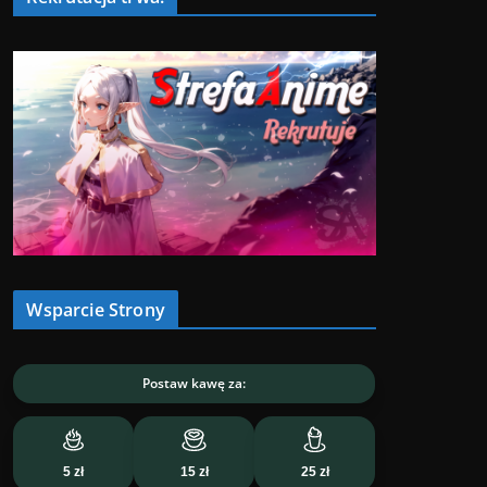
Wsparcie Strony
Postaw kawę za:
5 zł
15 zł
25 zł