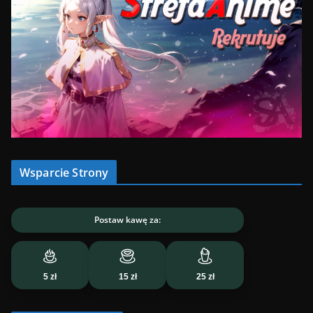
Wsparcie Strony
Postaw kawę za:
5 zł
15 zł
25 zł