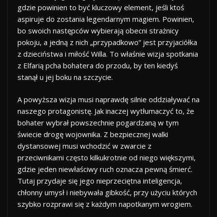
gdzie powinien to być kluczowy element, jeśli ktoś
aspiruje do zostania legendarnym magiem. Powinien,
bo swoich następców wybierają obecni strażnicy
pokoju, a jedną z nich „przypadkowo” jest przyjaciółka
z dzieciństwa i miłość Willa. To właśnie wizja spotkania
z Elfarią pcha bohatera do przodu, by ten kiedyś
stanął u jej boku na szczycie.
A powyższa wizja musi naprawdę silnie oddziaływać na
naszego protagonistę. Jak inaczej wytłumaczyć to, że
bohater wybrał powszechnie pogardzaną w tym
świecie drogę wojownika. Z bezpiecznej walki
dystansowej musi wchodzić w zwarcie z
przeciwnikami często kilkukrotnie od niego większymi,
gdzie jeden niewłaściwy ruch oznacza pewną śmierć.
Tutaj przydaje się jego nieprzeciętna inteligencja,
chłonny umysł i niebywała gibkość, przy użyciu których
szybko rozprawi się z każdym napotkanym wrogiem.