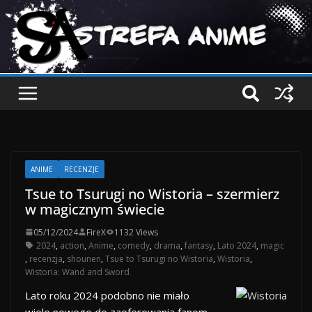
ANIME
RECENZJE
Tsue to Tsurugi no Wistoria – szermierz
w magicznym świecie
05/12/2024
FireX
1132 Views
2024
,
action
,
Anime
,
comedy
,
drama
,
fantasy
,
Lato 2024
,
magic
,
recenzja
,
shounen
,
Tsue to Tsurugi no Wistoria
,
Wistoria
,
Wistoria: Wand and Sword
Lato roku 2024 podobno nie miało
wiele nowego do zaoferowania fanom