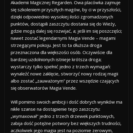
Akademii Magicznej Regarden. Owa placówka zajmuje
się szkoleniem przyszłych magów, by ci w przyszłości,
dzięki odpowiednio wysokiej ilości zgromadzonych
punktów, dostąpili zaszczytu dostania się do Wieży,
gdzie mogą dalej się rozwijać, a; jeśli im się poszczęści;
nawet zostać legendarnymi Magia Vende – magami
strzegącymi pokoju. Jest to ta dłuższa droga
przeznaczona dla większości osób. Oczywiście dla
bardziej uzdolnionych istnieje krótsza droga;
wystarczy tylko spełnić jedno z trzech wymagań:
wynaleźć nowe zaklęcie, stworzyć nowy rodzaj magii
albo zostać „zauważonym” przez wszędzie czających
się obserwatorów Magia Vende.
Will pomimo swoich ambicji i dość dobrych wyników ma
nikłe szanse na dostąpienie tego zaszczytu:
„wymaxował” jedno z trzech drzewek punktowych,
zabija dość potężne potwory bez większych trudności,
aczkolwiek jego magia jest na poziomie zerowym,