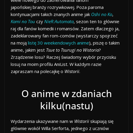
japońskiej branży rozrywkowej. Poza paroma
kontynuacjami takich znanych anime jak
Oshi no Ko
,
Kami no Tou
czy
NieR:Automata
, sezon ten to głównie
raj dla fanów komedii i romansów. Zatem dlaczego ja,
zadeklarowany fan rom-comów (wystarczy spojrzeć
na moją
listę 30 weekendowych anime
), piszę o takim
anime, jakim jest
Tsue to Tsurugi no Wistoria
?
Zrządzenie losu? Raczej świadomy wybór przycisku
losuj na moim profilu AniList. W każdym razie
zapraszam na polecajkę o
Wistorii
.
O anime w zdaniach
kilku(nastu)
Wydarzenia ukazywane nam w
Wistorii
skupiają się
głównie wokół Willa Serforta, jednego z uczniów