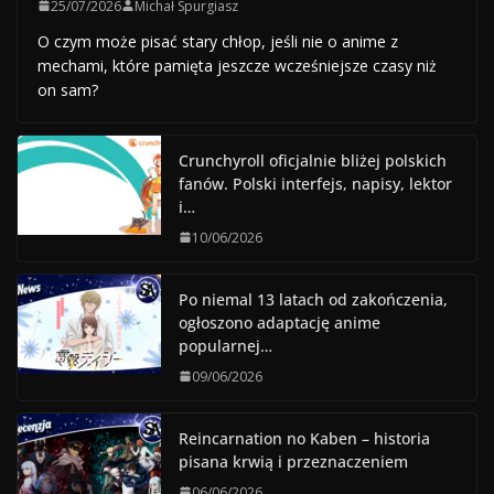
25/07/2026
Michał Spurgiasz
O czym może pisać stary chłop, jeśli nie o anime z
mechami, które pamięta jeszcze wcześniejsze czasy niż
on sam?
Crunchyroll oficjalnie bliżej polskich
fanów. Polski interfejs, napisy, lektor
i…
10/06/2026
Po niemal 13 latach od zakończenia,
ogłoszono adaptację anime
popularnej…
09/06/2026
Reincarnation no Kaben – historia
pisana krwią i przeznaczeniem
06/06/2026