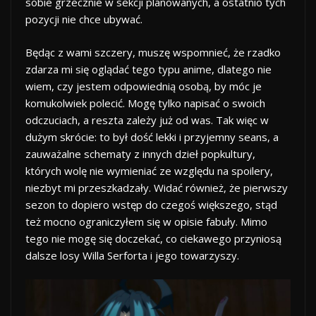
sobie grzecznie w sekcji planowanych, a ostatnio tych
pozycji nie chce ubywać.
Będąc z wami szczery, muszę wspomnieć, że rzadko
zdarza mi się oglądać tego typu anime, dlatego nie
wiem, czy jestem odpowiednią osobą, by móc je
komukolwiek polecić. Mogę tylko napisać o swoich
odczuciach, a reszta zależy już od was. Tak więc w
dużym skrócie: to był dość lekki i przyjemny seans, a
zauważalne schematy z innych dzieł popkultury,
których wolę nie wymieniać ze względu na spoilery,
niezbyt mi przeszkadzały. Widać również, że pierwszy
sezon to dopiero wstęp do czegoś większego, stąd
też mocno ograniczyłem się w opisie fabuły. Mimo
tego nie mogę się doczekać, co ciekawego przyniosą
dalsze losy Willa Serforta i jego towarzyszy.