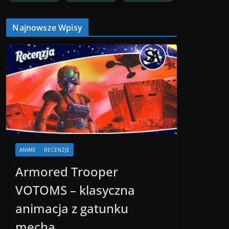
Najnowsze Wpisy
ANIME
RECENZJE
Armored Trooper
VOTOMS – klasyczna
animacja z gatunku
mecha