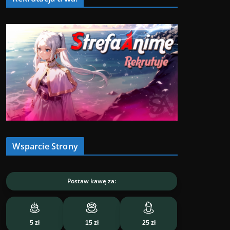
Wsparcie Strony
Postaw kawę za:
5 zł
15 zł
25 zł