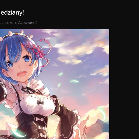
iedziany!
eci sezon
,
Zapowiedź