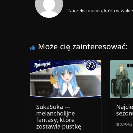
Naczelna menda, która w wolnej
Może cię zainteresować:
SukaSuka —
Najci
melancholijne
sezon
fantasy, które
03/04/
zostawia pustkę