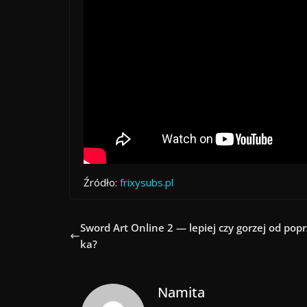
Źródło:
frixysubs.pl
Sword Art Online 2 — lepiej czy gorzej od pop
ka?
Namita