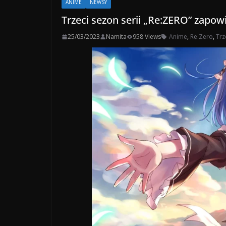
ANIME
NEWSY
Trzeci sezon serii „Re:ZERO” zapow
25/03/2023
Namita
958 Views
Anime
,
Re:Zero
,
Trz