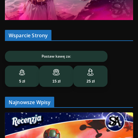
Wsparcie Strony
Postaw kawę za:
5 zł
15 zł
25 zł
Najnowsze Wpisy