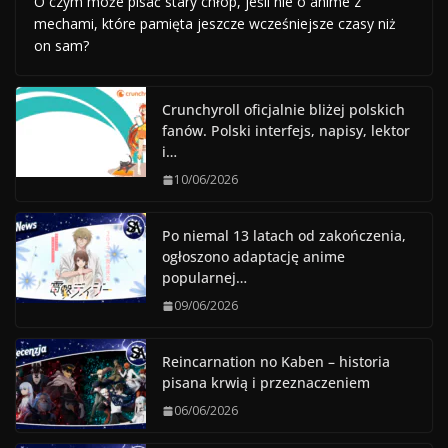
O czym może pisać stary chłop, jeśli nie o anime z
mechami, które pamięta jeszcze wcześniejsze czasy niż
on sam?
Crunchyroll oficjalnie bliżej polskich
fanów. Polski interfejs, napisy, lektor
i…
10/06/2026
Po niemal 13 latach od zakończenia,
ogłoszono adaptację anime
popularnej…
09/06/2026
Reincarnation no Kaben – historia
pisana krwią i przeznaczeniem
06/06/2026