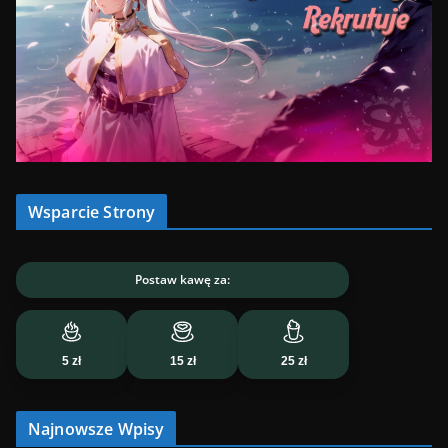
Wsparcie Strony
Postaw kawę za:
5 zł
15 zł
25 zł
Najnowsze Wpisy