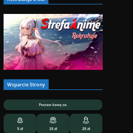
Wsparcie Strony
Postaw kawę za:
5 zł
15 zł
25 zł