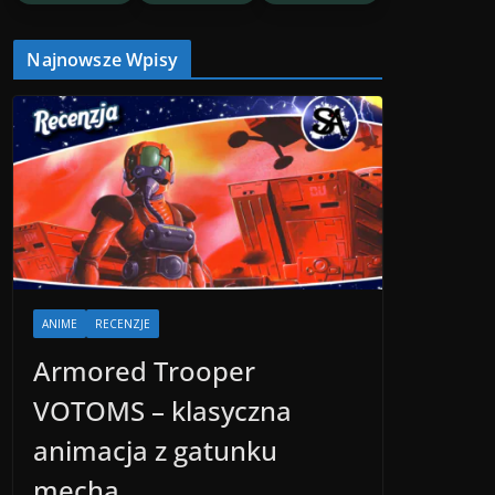
Najnowsze Wpisy
ANIME
RECENZJE
Armored Trooper
VOTOMS – klasyczna
animacja z gatunku
mecha