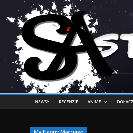
NEWSY
RECENZJE
ANIME
DOŁĄCZ
My Happy Marriage