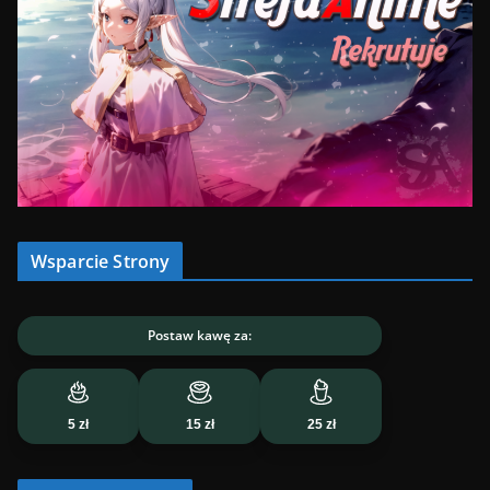
Wsparcie Strony
Postaw kawę za:
5 zł
15 zł
25 zł