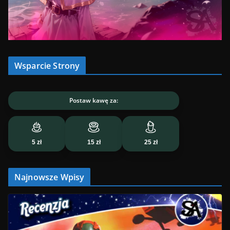
Wsparcie Strony
Postaw kawę za:
5 zł
15 zł
25 zł
Najnowsze Wpisy