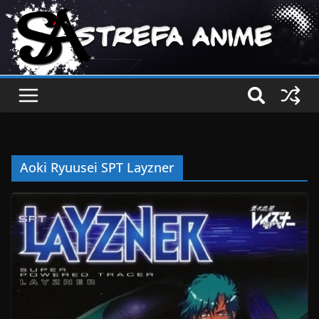
Aoki Ryuusei SPT Layzner