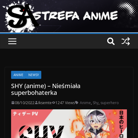
ANIME
NEWSY
SHY (anime) – Nieśmiała
superbohaterka
08/10/2022
Iksemte
1247 Views
Anime
,
Shy
,
superhero