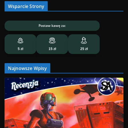
Wsparcie Strony
Postaw kawę za:
5 zł
15 zł
25 zł
Najnowsze Wpisy