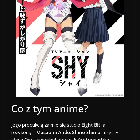
Co z tym anime?
Jego produkcją zajmie się studio
Eight Bit
, a
reżyserią –
Masaomi Andō
.
Shino Shimoji
użyczy
głosu Shy – superbohaterce, której prawdziwa