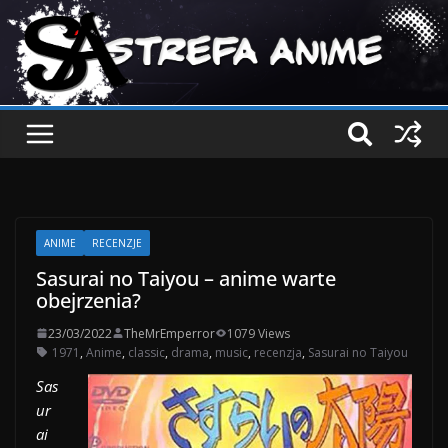
ANIME
RECENZJE
Sasurai no Taiyou – anime warte
obejrzenia?
23/03/2022
TheMrEmperror
1079 Views
1971
,
Anime
,
classic
,
drama
,
music
,
recenzja
,
Sasurai no Taiyou
Sas
ur
ai