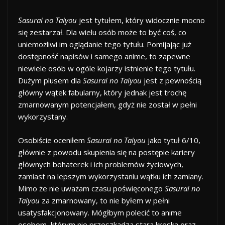
Sasurai no Taiyou
jest tytułem, który widocznie mocno
się zestarzał. Dla wielu osób może to być coś, co
uniemożliwi im oglądanie tego tytułu. Pomijając już
dostępność napisów i samego anime, to zapewne
niewiele osób w ogóle kojarzy istnienie tego tytułu.
Dużym plusem dla
Sasurai no Taiyou
jest z pewnością
główny wątek fabularny, który jednak jest trochę
zmarnowanym potencjałem, gdyż nie został w pełni
wykorzystany.
Osobiście oceniłem
Sasurai no Taiyou
jako tytuł 6/10,
głównie z powodu skupienia się na postępie kariery
głównych bohaterek i ich problemów życiowych,
zamiast na lepszym wykorzystaniu wątku ich zamiany.
Mimo że nie uważam czasu poświęconego
Sasurai no
Taiyou
za zmarnowany, to nie byłem w pełni
usatysfakcjonowany. Mógłbym polecić to anime
osobom, którym nie przeszkadza stara kreska oraz