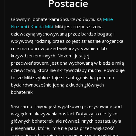
Postacie
Głównymi bohaterkami
Sasurai no Taiyou
są
Mine
Nozomi
i
Kouda Miki
. Miki jest rozpuszczoną
dziewczyną wychowywaną przez bardzo bogatą i
wpływową rodzinę, przez co jest strasznie arogancka
i nie ma oporów przed wykorzystywaniem lub
krzywdzeniem innych. Nozomi jest jej
przeciwieństwem. Jest ona wychowaną w biedzie miłą
dziewczyną, która nie skrzywdziłaby muchy. Powoduje
to, że Miki szybko staje się antagonistką, pomimo
bycia równocześnie jedną z dwóch głównych
bohaterek.
Sasurai no Taiyou jest wyjątkowo przerysowane pod
względem ukazywania postaci. Dotyczy to nie tylko
głównych bohaterek, ale również innych postaci. Była
pielęgniarka, której imię nie pada przez większość
anime, jest strasznie przerysowana pod względem