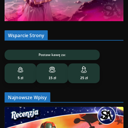
Wsparcie Strony
Postaw kawę za:
5 zł
15 zł
25 zł
Najnowsze Wpisy