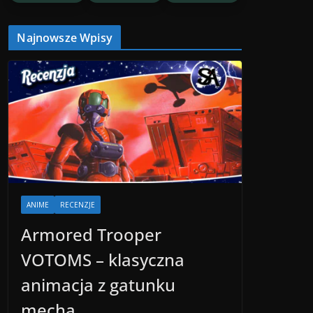
Najnowsze Wpisy
ANIME
RECENZJE
Armored Trooper
VOTOMS – klasyczna
animacja z gatunku
mecha