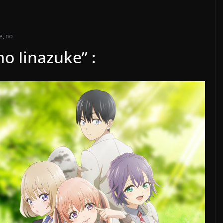
e
,
no
o Iinazuke” :