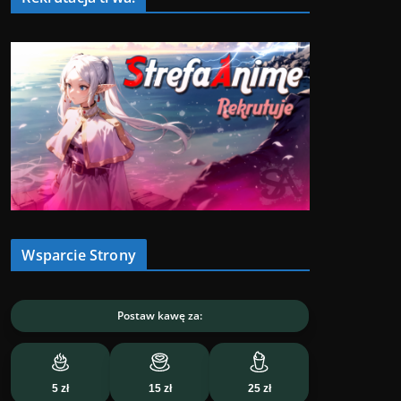
Wsparcie Strony
Postaw kawę za:
5 zł
15 zł
25 zł