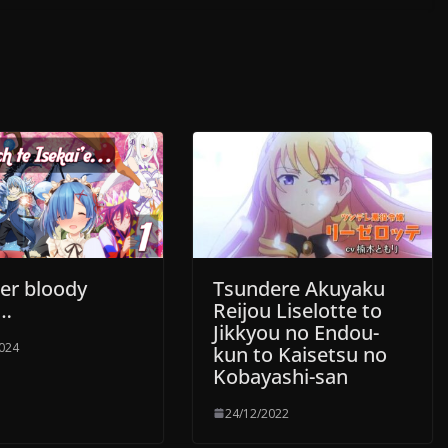
er bloody
Tsundere Akuyaku
i…
Reijou Liselotte to
Jikkyou no Endou-
2024
kun to Kaisetsu no
Kobayashi-san
24/12/2022