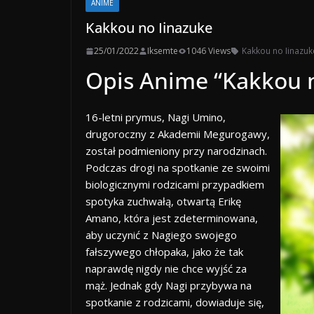
ANIME
Kakkou no Iinazuke
25/01/2022
Iksemte
1046 Views
Kakkou no Iinazuk
Opis Anime “Kakkou n
16-letni prymus, Nagi Umino,
drugoroczny z Akademii Megurogawy,
został podmieniony przy narodzinach.
Podczas drogi na spotkanie ze swoimi
biologicznymi rodzicami przypadkiem
spotyka zuchwałą, otwartą Erikę
Amano, która jest zdeterminowana,
aby uczynić z Nagiego swojego
fałszywego chłopaka, jako że tak
naprawdę nigdy nie chce wyjść za
mąż. Jednak gdy Nagi przybywa na
spotkanie z rodzicami, dowiaduje się,