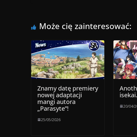
Może cię zainteresować:
Znamy datę premiery
Anoth
nowej adaptacji
iseka
mangi autora
20/04/
„Parasyte”!
25/05/2026