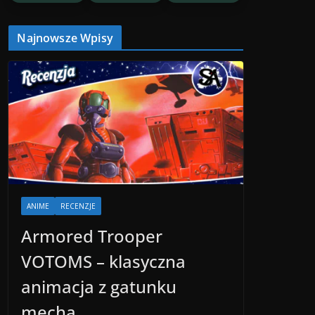
Najnowsze Wpisy
ANIME
RECENZJE
Armored Trooper
VOTOMS – klasyczna
animacja z gatunku
mecha