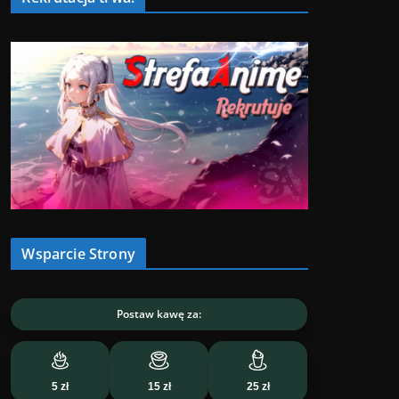
Wsparcie Strony
Postaw kawę za:
5 zł
15 zł
25 zł