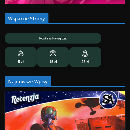
Wsparcie Strony
Postaw kawę za:
5 zł
15 zł
25 zł
Najnowsze Wpisy