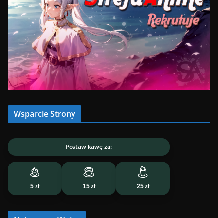
Wsparcie Strony
Postaw kawę za:
5 zł
15 zł
25 zł