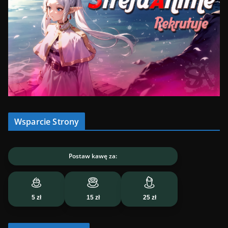
Wsparcie Strony
Postaw kawę za:
5 zł
15 zł
25 zł