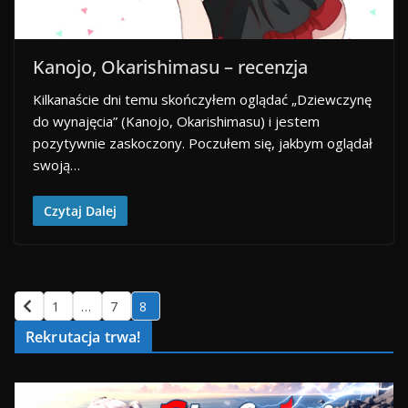
Kanojo, Okarishimasu – recenzja
Kilkanaście dni temu skończyłem oglądać „Dziewczynę
do wynajęcia” (Kanojo, Okarishimasu) i jestem
pozytywnie zaskoczony. Poczułem się, jakbym oglądał
swoją…
Czytaj Dalej
1
…
7
8
Rekrutacja trwa!