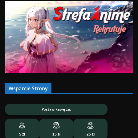
Wsparcie Strony
Postaw kawę za:
5 zł
15 zł
25 zł