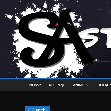
NEWSY
RECENZJE
ANIME
DOŁĄCZ
C Danchi