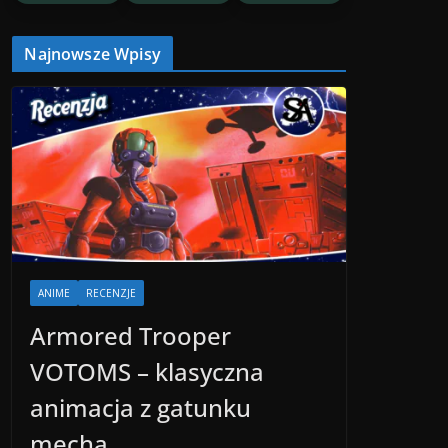
Najnowsze Wpisy
ANIME
RECENZJE
Armored Trooper
VOTOMS – klasyczna
animacja z gatunku
mecha