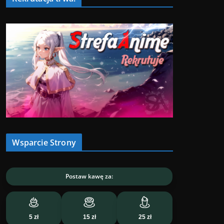
Wsparcie Strony
Postaw kawę za:
5 zł
15 zł
25 zł