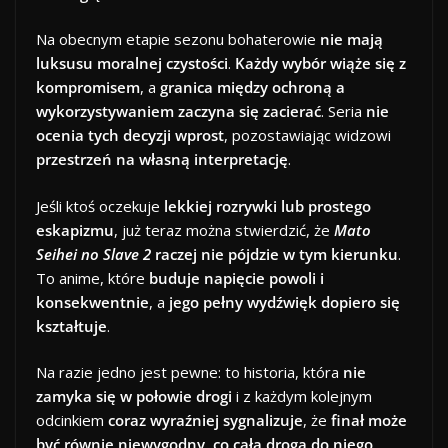
Na obecnym etapie sezonu bohaterowie
nie mają
luksusu moralnej czystości
.
Każdy wybór wiąże się z
kompromisem
, a
granica między ochroną a
wykorzystywaniem zaczyna się zacierać
. Seria
nie
ocenia tych decyzji wprost
, pozostawiając widzowi
przestrzeń na własną interpretację
.
Jeśli ktoś oczekuje
lekkiej rozrywki lub prostego
eskapizmu
, już teraz można stwierdzić, że
Mato
Seihei no Slave 2
raczej nie pójdzie w tym kierunku
.
To anime, które
buduje napięcie powoli i
konsekwentnie
, a
jego pełny wydźwięk dopiero się
kształtuje
.
Na razie jedno jest pewne: to historia, która
nie
zamyka się w połowie drogi
i z każdym kolejnym
odcinkiem
coraz wyraźniej sygnalizuje
, że
finał może
być równie niewygodny, co cała droga do niego
.