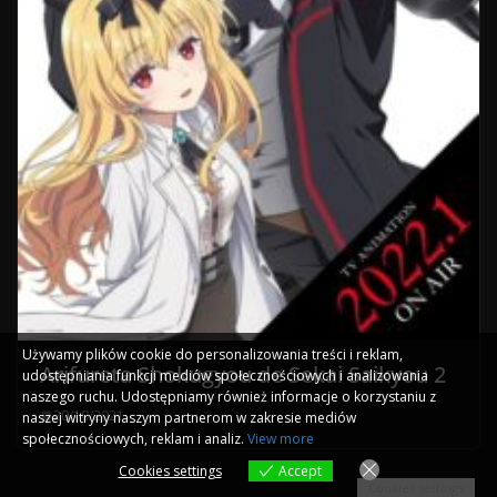
Używamy plików cookie do personalizowania treści i reklam,
Arifureta Shokugyou de Sekai Saikyou 2
udostępniania funkcji mediów społecznościowych i analizowania
naszego ruchu. Udostępniamy również informacje o korzystaniu z
20/10/2021
naszej witryny naszym partnerom w zakresie mediów
społecznościowych, reklam i analiz.
View more
Cookies settings
Accept
Cookies settings