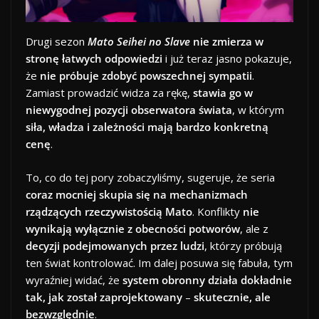
Drugi sezon
Mato Seihei no Slave
nie zmierza w
stronę łatwych odpowiedzi
i już teraz jasno pokazuje,
że
nie próbuje zdobyć powszechnej sympatii
.
Zamiast prowadzić widza za rękę,
stawia go w
niewygodnej pozycji obserwatora świata
, w którym
siła, władza i zależności mają bardzo konkretną
cenę
.
To, co do tej pory zobaczyliśmy, sugeruje, że seria
coraz mocniej skupia się na mechanizmach
rządzących rzeczywistością Mato
. Konflikty
nie
wynikają wyłącznie z obecności potworów
, ale z
decyzji podejmowanych przez ludzi
, którzy próbują
ten świat kontrolować. Im dalej posuwa się fabuła, tym
wyraźniej widać, że
system obronny działa dokładnie
tak, jak został zaprojektowany
–
skutecznie, ale
bezwzględnie
.