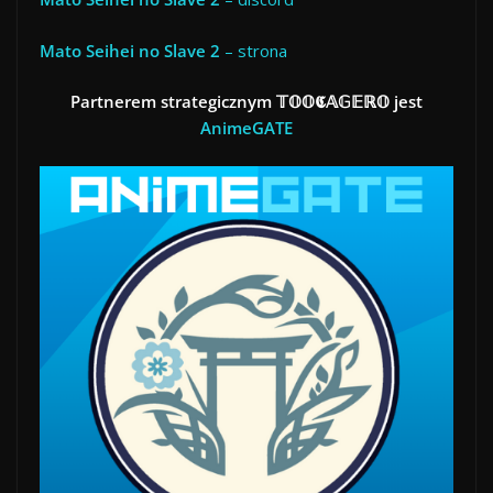
Mato Seihei no Slave 2
– strona
Partnerem strategicznym 𝕋𝕆𝕆𝕮𝔸𝔾𝔼ℝ𝕆 jest
AnimeGATE