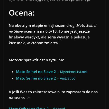
Ocena:
Na obecnym etapie emisji sezon drugi
Mato Seihei
no Slave
oceniam na 6,5/10. To nie jest jeszcze
finałowy werdykt, ale seria wyraźnie pokazuje
kierunek, w którym zmierza.
Możecie sprawdzić ten tytuł na:
Mato Seihei no Slave 2
– MyAnimeList.net
Mato Seihei no Slave 2
– AniList.co
A jeśli Was to zainteresowało, to zapraszam do nas
na seans –>
Mato Seihei no Slave 2
– discord