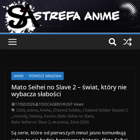
ANIME
PIERWSZE WRAŻENIA
Mato Seihei no Slave 2 – świat, który nie
wybacza słabości
17/02/2026
TOOCAGERO
267 Views
2026
,
action
,
Anime
,
Chained Soldier
,
Chained Soldier Season 2
,
comedy
,
fantasy
,
harem
,
Mato Seihei no Slave
,
Mato Seihei no Slave 2
,
wrażenia
,
Zima 2026
Są serie, które od pierwszych minut jasno komunikują
jedno:
to nie będzie bezpieczna historia
.
Mato Seihei