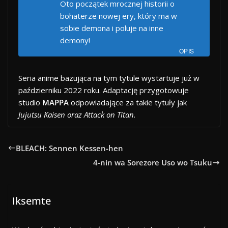
Oto początek mrocznej historii o
bohaterze nowej ery, który ma w
sobie demona i poluje na inne
demony!
OPIS
Seria anime bazująca na tym tytule wystartuje już w
październiku 2022 roku. Adaptację przygotowuje
studio
MAPPA
odpowiadające za takie tytuły jak
Jujutsu Kaisen oraz Attack on Titan
.
BLEACH: Sennen Kessen-hen
4-nin wa Sorezore Uso wo Tsuku
Iksemte