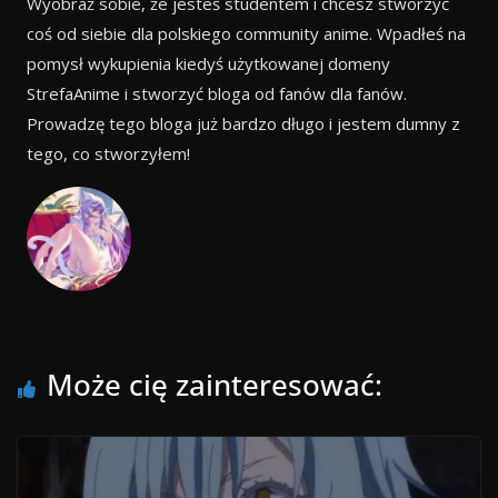
Wyobraź sobie, że jesteś studentem i chcesz stworzyć
coś od siebie dla polskiego community anime. Wpadłeś na
pomysł wykupienia kiedyś użytkowanej domeny
StrefaAnime i stworzyć bloga od fanów dla fanów.
Prowadzę tego bloga już bardzo długo i jestem dumny z
tego, co stworzyłem!
Może cię zainteresować: