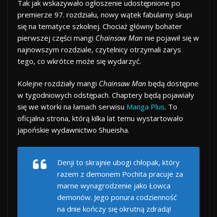
Tak jak wskazywało ogłoszenie udostępnione po
premierze 97. rozdziału, nowy wątek fabularny skupi
się na tematyce szkolnej. Chociaż główny bohater
pierwszej części mangi
Chainsaw Man
nie pojawił się w
najnowszym rozdziale, czytelnicy otrzymali zarys
tego, co wkrótce może się wydarzyć.
Kolejne rozdziały mangi
Chainsaw Man
będą dostępne
w tygodniowych odstępach. Chaptery będą pojawiały
się we wtorki na łamach serwisu
Manga Plus
. To
oficjalna strona, którą kilka lat temu wystartowało
japońskie wydawnictwo Shueisha.
Denji to skrajnie ubogi chłopak, który
razem z demonem Pochita pracuje za
marne wynagrodzenie jako Łowca
demonów. Jego ponura codzienność
na dnie kończy się okrutną zdradą!