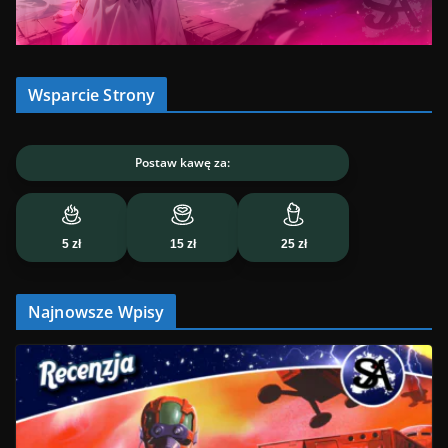
Wsparcie Strony
Postaw kawę za:
5 zł
15 zł
25 zł
Najnowsze Wpisy