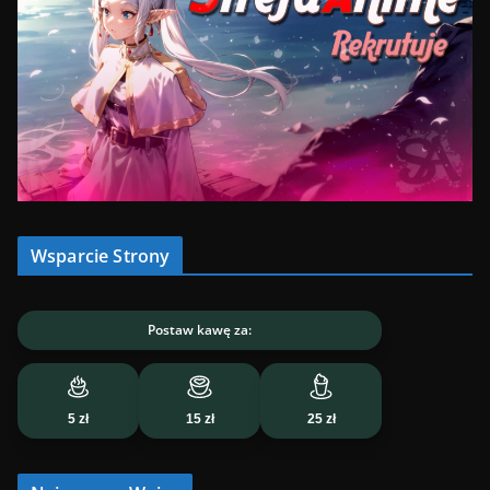
Wsparcie Strony
Postaw kawę za:
5 zł
15 zł
25 zł