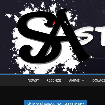
NEWSY
RECENZJE
ANIME
DOŁĄCZ
Shinmai Maou no Testament