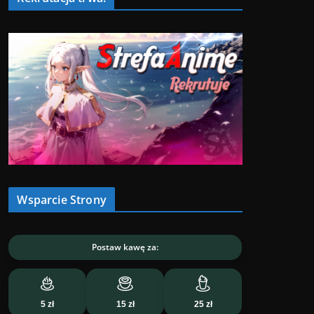
Wsparcie Strony
Postaw kawę za:
5 zł
15 zł
25 zł