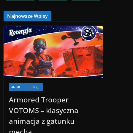
Najnowsze Wpisy
ANIME
RECENZJE
Armored Trooper
VOTOMS – klasyczna
animacja z gatunku
mecha