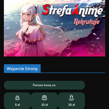
Wsparcie Strony
Postaw kawę za:
5 zł
15 zł
25 zł