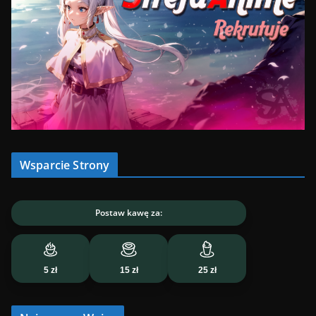
Wsparcie Strony
Postaw kawę za:
5 zł
15 zł
25 zł